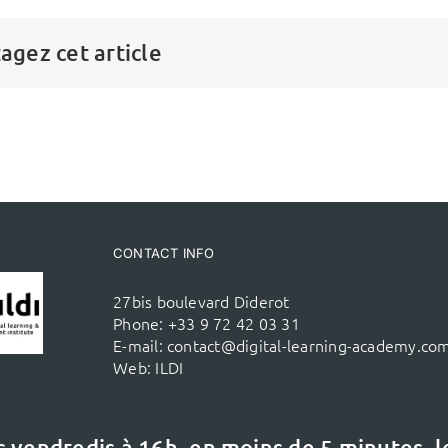
agez cet article
CONTACT INFO
27bis boulevard Diderot
Phone:
+33 9 72 42 03 31
E-mail:
contact@digital-learning-academy.co
Web:
ILDI
s vendredis à 16h,
en moins de 5 minutes, 