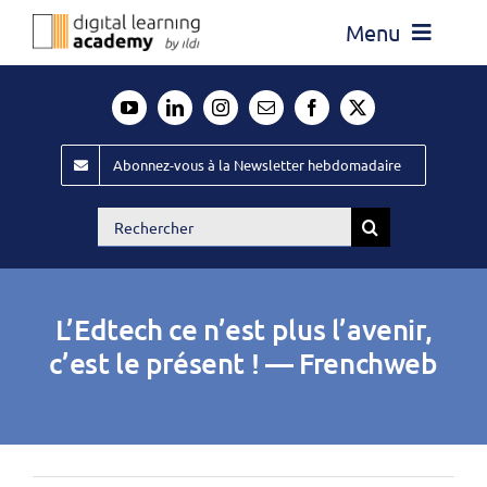
Passer
Menu
au
contenu
Actualité
Média
Abonnez-vous à la Newsletter hebdomadaire
Évènements ILDI
Rechercher:
Offres d’emploi
Goodies
L’Edtech ce n’est plus l’avenir,
Publiez
c’est le présent ! — Frenchweb
Contact