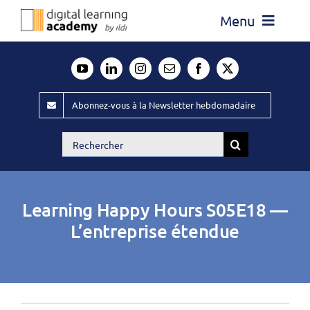
Passer
Menu
au
contenu
Actualité
Média
Abonnez-vous à la Newsletter hebdomadaire
Évènements ILDI
Rechercher:
Offres d’emploi
Goodies
Learning Happy Hours S05E18 —
Publiez
L’entreprise étendue
Contact