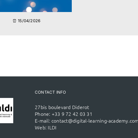
⏰ 15/04/2026
CONTACT INFO
27bis boulevard Diderot
Phone:
+33 9 72 42 03 31
E-mail:
contact@digital-learning-academy.co
Web:
ILDI