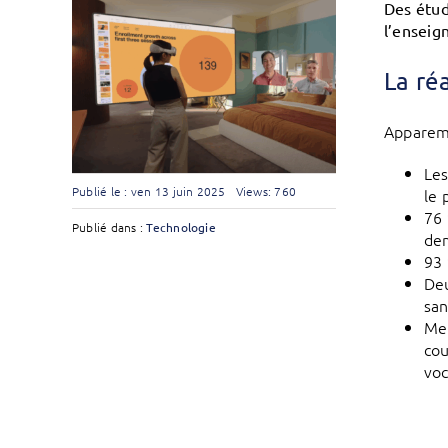
Des étud
l’enseig
La ré
Apparemm
Les
Publié le : ven 13 juin 2025
Views: 760
le 
76 
Publié dans :
Technologie
dem
93 
Deu
san
Mei
cou
voc