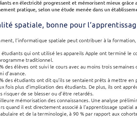
iants en électricité progressent et mémorisent mieux grâce a
nement pratique, selon une étude menée dans un établissem
alité spatiale, bonne pour l’apprentissa
ent, l’informatique spatiale peut contribuer à la formation, 
 étudiants qui ont utilisé les appareils Apple ont terminé le c
programme traditionnel.
% des élèves ont suivi le cours avec au moins trois semaines
i d’avance.
% des étudiants ont dit qu’ils se sentaient prêts à mettre en 
x fois plus d’implication des étudiants. De plus, ils ont app
s risquer de se blesser ou d’être retardés.
lleure mémorisation des connaissances. Une analyse prélimi
rs quand il est directement associé à l’apprentissage spatial
abulaire et de la terminologie, à 90 % par rapport aux cohort