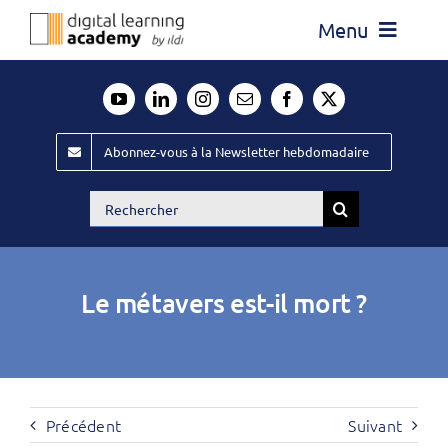
Passer
Menu
au
contenu
Actualité
Média
Abonnez-vous à la Newsletter hebdomadaire
Évènements ILDI
Rechercher:
Offres d’emploi
Goodies
Le métavers est-il mort ?
Publiez
Contact
Précédent
Suivant