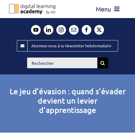
Passer
Menu
au
contenu
Actualité
Média
Abonnez-vous à la Newsletter hebdomadaire
Évènements ILDI
Rechercher:
Offres d’emploi
Goodies
Le jeu d’évasion : quand s’évader
Publiez
devient un levier
d’apprentissage
Contact