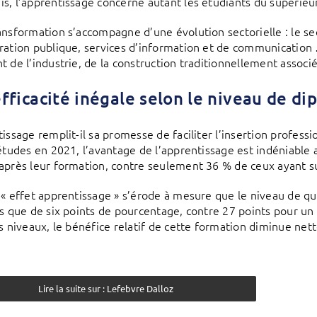
s, l’apprentissage concerne autant les étudiants du supérieu
ansformation s’accompagne d’une évolution sectorielle : le se
ration publique, services d’information et de communication …
t de l’industrie, de la construction traditionnellement assoc
fficacité inégale selon le niveau de di
issage remplit-il sa promesse de faciliter l’insertion professi
’études en 2021, l’avantage de l’apprentissage est indéniable
après leur formation, contre seulement 36 % de ceux ayant suiv
 « effet apprentissage » s’érode à mesure que le niveau de qu
us que de six points de pourcentage, contre 27 points pour un
es niveaux, le bénéfice relatif de cette formation diminue net
Lire la suite sur : Lefebvre Dalloz