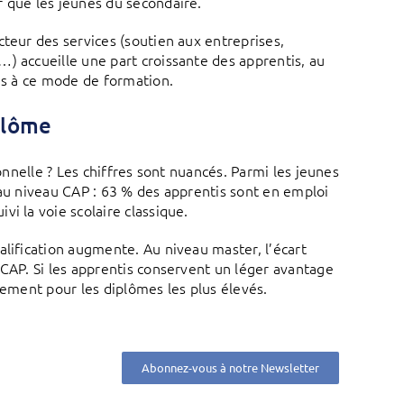
r que les jeunes du secondaire.
cteur des services (soutien aux entreprises,
) accueille une part croissante des apprentis, au
iés à ce mode de formation.
plôme
onnelle ? Les chiffres sont nuancés. Parmi les jeunes
 au niveau CAP : 63 % des apprentis sont en emploi
i la voie scolaire classique.
alification augmente. Au niveau master, l’écart
 CAP. Si les apprentis conservent un léger avantage
tement pour les diplômes les plus élevés.
Abonnez-vous à notre Newsletter