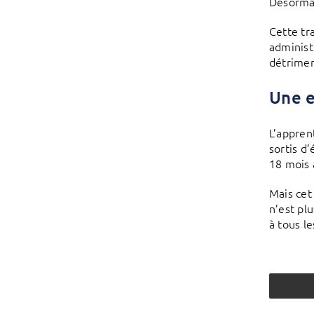
Désormai
Cette tr
administ
détrimen
Une e
L’apprent
sortis d
18 mois 
Mais cet
n’est pl
à tous l