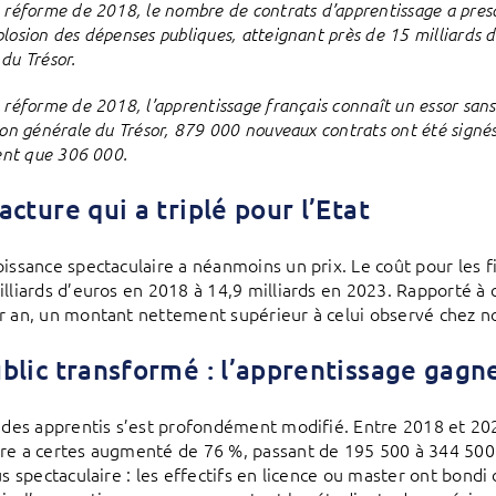
a réforme de 2018, le nombre de contrats d’apprentissage a pres
losion des dépenses publiques, atteignant près de 15 milliards d
 du Trésor.
a réforme de 2018, l’apprentissage français connaît un essor sa
ion générale du Trésor, 879 000 nouveaux contrats ont été signés 
ient que 306 000.
acture qui a triplé pour l’Etat
oissance spectaculaire a néanmoins un prix. Le coût pour les fi
illiards d’euros en 2018 à 14,9 milliards en 2023. Rapporté à 
r an, un montant nettement supérieur à celui observé chez n
blic transformé : l’apprentissage gagn
l des apprentis s’est profondément modifié. Entre 2018 et 2
re a certes augmenté de 76 %, passant de 195 500 à 344 500. 
lus spectaculaire : les effectifs en licence ou master ont bond