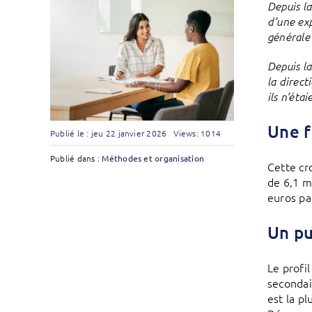
Depuis l
d’une exp
générale
Depuis l
la direct
ils n’éta
Une f
Publié le : jeu 22 janvier 2026
Views: 1014
Publié dans :
Méthodes et organisation
Cette cr
de 6,1 m
euros pa
Un pu
Le profi
secondai
est la p