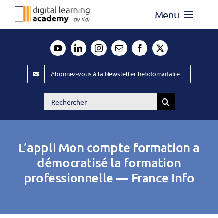
Passer
Menu
au
contenu
Actualité
Média
Abonnez-vous à la Newsletter hebdomadaire
Évènements ILDI
Rechercher:
Offres d’emploi
Goodies
L’appli Mon compte formation a
Publiez
démocratisé la formation
professionnelle — France Info
Contact