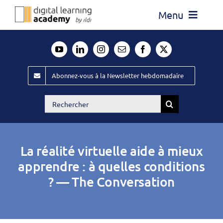
Passer
Menu
au
contenu
Actualité
Média
Abonnez-vous à la Newsletter hebdomadaire
Évènements ILDI
Rechercher:
Offres d’emploi
Goodies
La réalité virtuelle aide à mieux
Publiez
apprendre : à quelles conditions
? — The Conversation
Contact