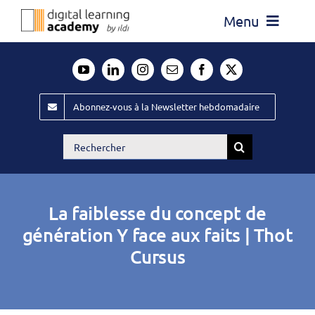
Passer
Menu
au
contenu
Actualité
Média
Abonnez-vous à la Newsletter hebdomadaire
Évènements ILDI
Rechercher:
Offres d’emploi
Goodies
La faiblesse du concept de
Publiez
génération Y face aux faits | Thot
Cursus
Contact