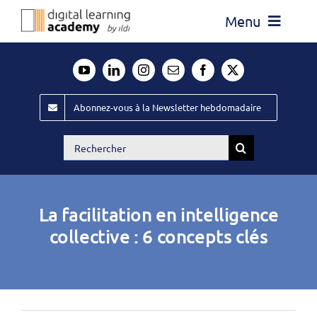
Passer
Menu
au
contenu
Actualité
Média
Abonnez-vous à la Newsletter hebdomadaire
Évènements ILDI
Rechercher:
Offres d’emploi
Goodies
La facilitation en intelligence
Publiez
collective : 6 concepts clés
Contact