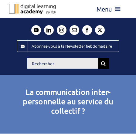
Passer
Menu
au
contenu
Actualité
Média
Abonnez-vous à la Newsletter hebdomadaire
Évènements ILDI
Rechercher:
Offres d’emploi
Goodies
La communication inter-
Publiez
personnelle au service du
collectif ?
Contact