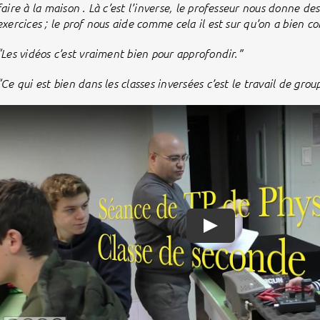
faire à la maison . Là c’est l’inverse, le professeur nous donne de
exercices ; le prof nous aide comme cela il est sur qu’on a bien co
“Les vidéos c’est vraiment bien pour approfondir.”
“Ce qui est bien dans les classes inversées c’est le travail de grou