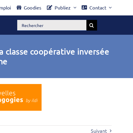
mploi
Goodies
Publiez
Contact
Rechercher:
 La classe coopérative inversée
ne
Suivant