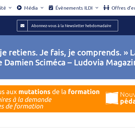
ité
Média
Évènements ILDI
Offres d’e
Abonnez-vous à la Newsletter hebdomadaire
, je retiens. Je fais, je comprends. »
e Damien Sciméca – Ludovia Magazi