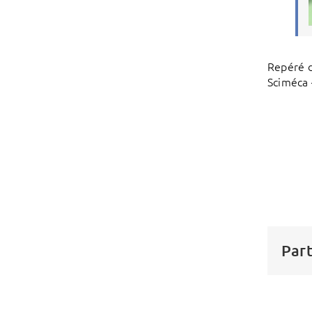
Repéré d
Sciméca 
Part