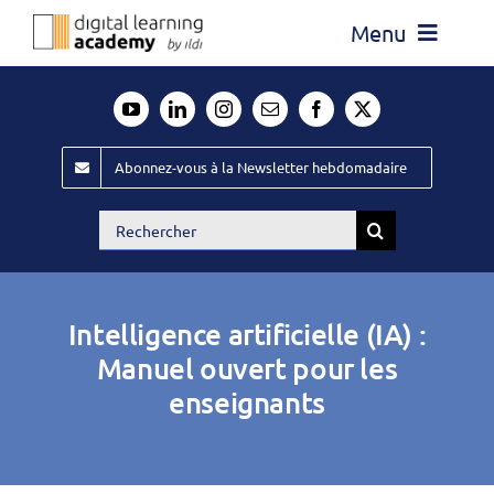
Passer
Menu
au
contenu
Actualité
Média
Abonnez-vous à la Newsletter hebdomadaire
Évènements ILDI
Rechercher:
Offres d’emploi
Goodies
Intelligence artificielle (IA) :
Publiez
Manuel ouvert pour les
enseignants
Contact