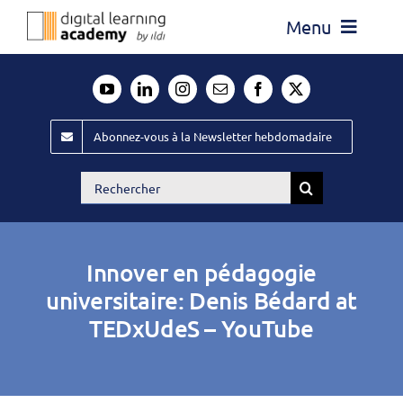
Passer
Menu
au
contenu
Actualité
Média
Abonnez-vous à la Newsletter hebdomadaire
Évènements ILDI
Rechercher:
Offres d’emploi
Goodies
Innover en pédagogie
Publiez
universitaire: Denis Bédard at
TEDxUdeS – YouTube
Contact