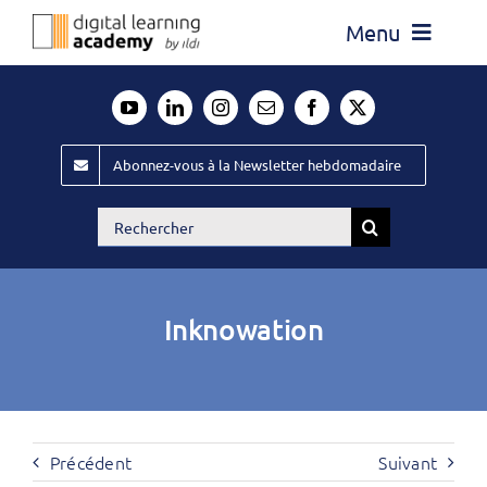
Passer
Menu
au
contenu
Actualité
Média
Abonnez-vous à la Newsletter hebdomadaire
Évènements ILDI
Rechercher:
Offres d’emploi
Goodies
Inknowation
Publiez
Contact
Précédent
Suivant