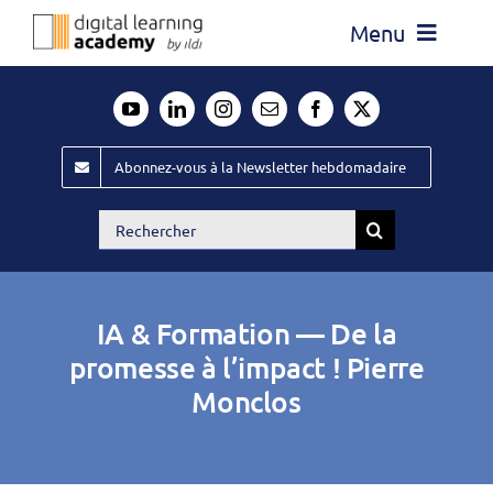
Passer
Menu
au
contenu
Actualité
Média
Abonnez-vous à la Newsletter hebdomadaire
Évènements ILDI
Rechercher:
Offres d’emploi
Goodies
IA & Formation — De la
Publiez
promesse à l’impact ! Pierre
Monclos
Contact