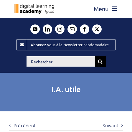
Passer
Menu
au
contenu
Actualité
Média
Abonnez-vous à la Newsletter hebdomadaire
Évènements ILDI
Rechercher:
Offres d’emploi
Goodies
I.A. utile
Publiez
Contact
Précédent
Suivant