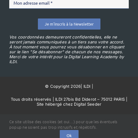
Je m'inscris à la Newsletter
Vos coordonnées demeureront confidentielles, elle ne
seront jamais communiquées à un tiers sans votre accord.
À tout moment vous pourrez vous désabonner en cliquant
sur le lien "Se désabonner" de chacun de nos messages.
Merci de votre intérêt pour la Digital Learning Academy by
ILDI.
© Copyright 2026
|
ILDI
|
Tous droits réservés | ILDI 27bis Bd Diderot – 75012 PARIS |
Site hébergé chez Digital Seeder
Conditions Générales de Vente
Ce site utilise des cookies (et oui…) pour que les éventuels
popup ne soient pas trop intrusifs et répétitifs.
Ok