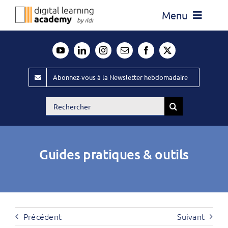
Passer
Menu
au
contenu
Actualité
Média
Abonnez-vous à la Newsletter hebdomadaire
Évènements ILDI
Rechercher:
Offres d’emploi
Goodies
Guides pratiques & outils
Publiez
Contact
Précédent
Suivant