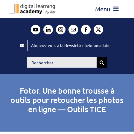
Passer
Menu
au
contenu
Actualité
Média
Abonnez-vous à la Newsletter hebdomadaire
Évènements ILDI
Rechercher:
Offres d’emploi
Goodies
Fotor. Une bonne trousse à
Publiez
outils pour retoucher les photos
en ligne — Outils TICE
Contact