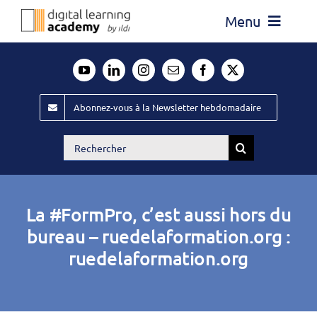
Passer
Menu
au
contenu
Actualité
Média
Abonnez-vous à la Newsletter hebdomadaire
Évènements ILDI
Rechercher:
Offres d’emploi
Goodies
La #FormPro, c’est aussi hors du
Publiez
bureau – ruedelaformation.org :
ruedelaformation.org
Contact