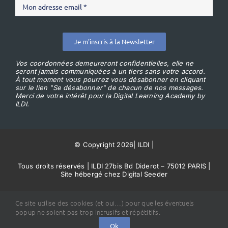
Je m'inscris à la Newsletter
Vos coordonnées demeureront confidentielles, elle ne
seront jamais communiquées à un tiers sans votre accord.
À tout moment vous pourrez vous désabonner en cliquant
sur le lien "Se désabonner" de chacun de nos messages.
Merci de votre intérêt pour la Digital Learning Academy by
ILDI.
© Copyright 2026
|
ILDI
|
Tous droits réservés | ILDI 27bis Bd Diderot – 75012 PARIS |
Site hébergé chez Digital Seeder
Conditions Générales de Vente
Ce site utilise des cookies (et oui…) pour que les éventuels
popup ne soient pas trop intrusifs et répétitifs.
Ok