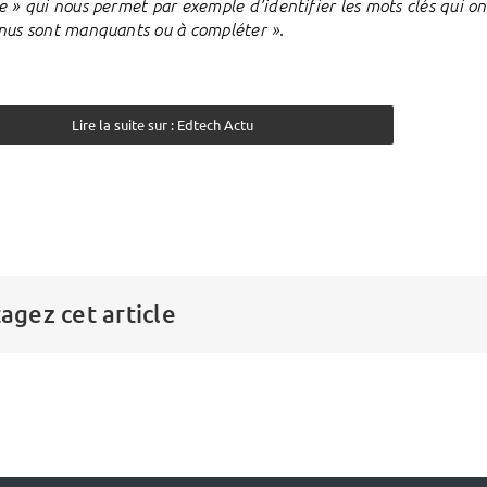
 » qui nous permet par exemple d’identifier les mots clés qui ont é
.
nus sont manquants ou à compléter »
Lire la suite sur : Edtech Actu
agez cet article