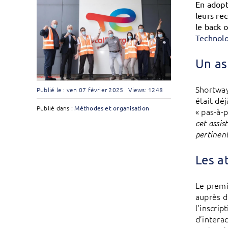
En adopt
leurs re
le back 
Technolo
Un as
Shortways
Publié le : ven 07 février 2025
Views: 1248
était dé
Publié dans :
Méthodes et organisation
« pas-à-
cet assis
pertinent
Les a
Le premie
auprès d
l’inscri
d’intera