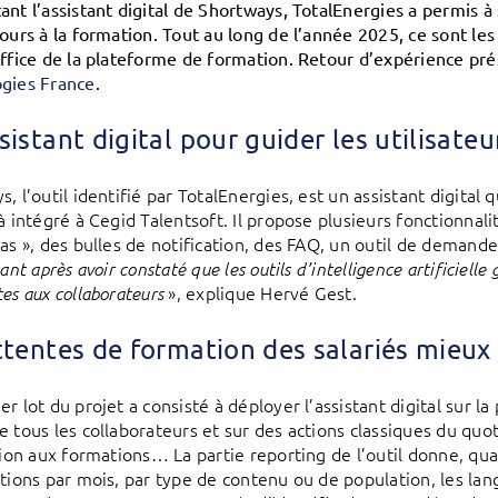
ant l’assistant digital de Shortways, TotalEnergies a permis 
cours à la formation. Tout au long de l’année 2025, ce sont le
office de la plateforme de formation. Retour d’expérience prés
gies France
.
sistant digital pour guider les utilisateu
, l’outil identifié par TotalEnergies, est un assistant digital q
jà intégré à Cegid Talentsoft. Il propose plusieurs fonctionna
pas », des bulles de notification, des FAQ, un outil de demand
tant après avoir constaté que les outils d’intelligence artificiell
», explique Hervé Gest.
es aux collaborateurs
ttentes de formation des salariés mieu
r lot du projet a consisté à déployer l’assistant digital sur la 
e tous les collaborateurs et sur des actions classiques du quo
ption aux formations… La partie reporting de l’outil donne, qu
ctions par mois, par type de contenu ou de population, les la