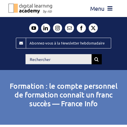
Passer
Menu
au
contenu
Actualité
Média
Abonnez-vous à la Newsletter hebdomadaire
Évènements ILDI
Rechercher:
Offres d’emploi
Goodies
Formation : le compte personnel
Publiez
de formation connaît un franc
succès — France Info
Contact