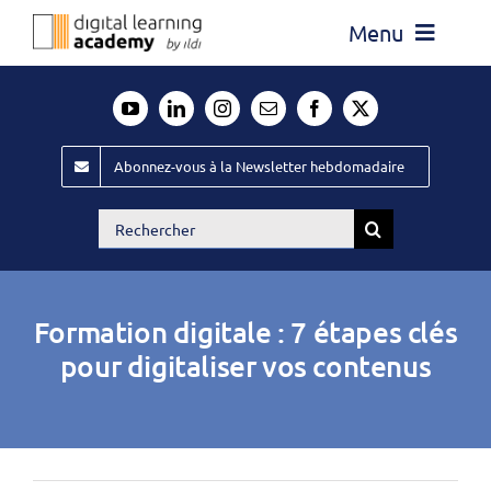
Passer
Menu
au
contenu
Actualité
Média
Abonnez-vous à la Newsletter hebdomadaire
Évènements ILDI
Rechercher:
Offres d’emploi
Goodies
Formation digitale : 7 étapes clés
Publiez
pour digitaliser vos contenus
Contact