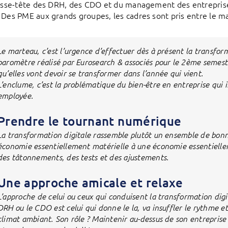
casse-tête des DRH, des CDO et du management des entreprise
 Des PME aux grands groupes, les cadres sont pris entre le m
Le marteau, c’est l’urgence d’effectuer dès à présent la transfor
baromètre réalisé par Eurosearch & associés pour le 2ème semes
qu’elles vont devoir se transformer dans l’année qui vient.
L’enclume, c’est la problématique du bien-être en entreprise qui 
employée.
Prendre le tournant numérique
La transformation digitale rassemble plutôt un ensemble de bonn
économie essentiellement matérielle à une économie essentiellem
des tâtonnements, des tests et des ajustements.
Une approche amicale et relaxe
L’approche de celui ou ceux qui conduisent la transformation digit
DRH ou le CDO est celui qui donne le la, va insuffler le rythme et
climat ambiant. Son rôle ? Maintenir au-dessus de son entreprise 