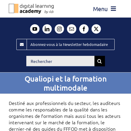
Passer
Menu
au
contenu
Actualité
Média
Abonnez-vous à la Newsletter hebdomadaire
Évènements ILDI
Rechercher:
Offres d’emploi
Qualiopi et la formation
Goodies
multimodale
Publiez
Destiné aux professionnels du secteur, les auditeurs
Contact
comme les responsables de la qualité dans les
organismes de formation mais aussi tous les acteurs
intervenant sur le marché de la formation, le
dernier-né des guides du FFFOD met à disposition