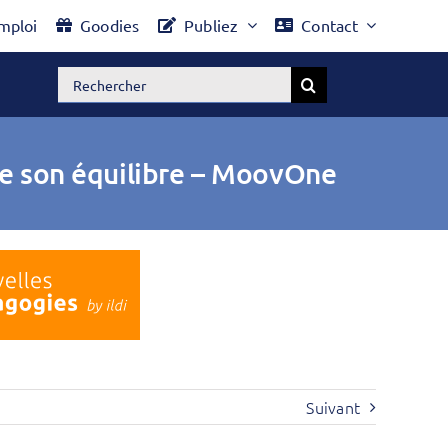
mploi
Goodies
Publiez
Contact
Rechercher:
uve son équilibre – MoovOne
Suivant