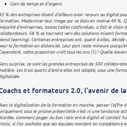
Gain de temps et d’argent.
43 % des entreprises disent d’ailleurs avoir recours au digital po
formation. Moderniser leur image par ce biais en motive 40 %. Qu
majorité d’entreprises, toutes tailles confondues, a fait le choix
collaborateurs. 58 % se tournent vers des solutions mixant format
blend learning). Certaines entreprises ont, quant à elles, décidé
pour la formation en distanciel. Leur part reste mineure puisqu’e
Cependant, cette proportion croît tous les ans (1) ! Quelle devienn
Sans surprise, ce sont les grandes entreprises de 500 collaborateu
matière. Les trois quarts d’entre elles ont adopté, sous une forme
digitalisée.
Coachs et formateurs 2.0, l’avenir de l
Avec la digitalisation de la formation en marche, penser l’offre 
uniquement sous le prisme présentielle n’est ni une tendance actue
écartée, comment jauger du bon ratio entre digital et contact hum
choisi, si l’on souhaite que ses équipes montent en compétence et