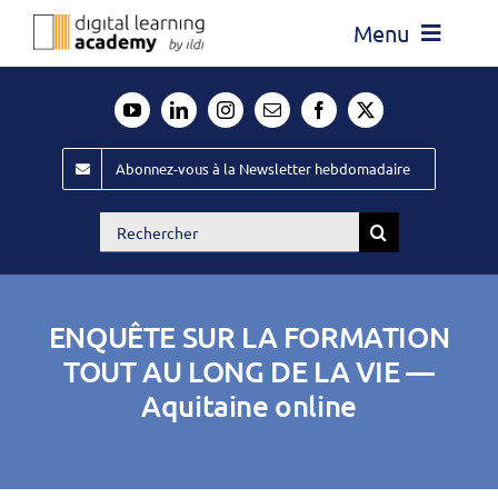
Passer
Menu
au
contenu
Actualité
Média
Abonnez-vous à la Newsletter hebdomadaire
Évènements ILDI
Rechercher:
Offres d’emploi
Goodies
ENQUÊTE SUR LA FORMATION
Publiez
TOUT AU LONG DE LA VIE —
Aquitaine online
Contact