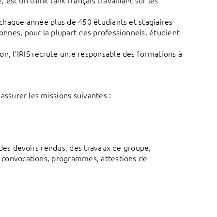
 est un think tank français travaillant sur les
 chaque année plus de 450 étudiants et stagiaires
onnes, pour la plupart des professionnels, étudient
n, l’IRIS recrute un.e responsable des formations à
assurer les missions suivantes :
i des devoirs rendus, des travaux de groupe,
é, convocations, programmes, attestions de