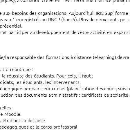
tégiques), association créée en 1991 reconnue d’utilité publique,
e aux besoins des organisations. Aujourd’hui, IRIS Sup’ forme
niveau 1 enregistrés au RNCP (bac+5). Plus de deux cents pers
présentiel.
 et participer au développement de cette activité en expansio
 le/la responsable des formations à distance (elearning) devra 
ation continue :
 réussite des étudiants. Pour cela, il faut :
didats, les étudiants, les intervenants.
pédagogique pendant leur cursus (planification des cours, suiv
ction des documents administratifs : certificats de scolarit
uelles.
me Moodle.
s étudiants à distance
s pédagogiques et le corps professoral.