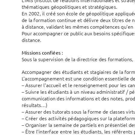
L’IRIS (Institut de relations internationales et stra
thématiques géopolitiques et stratégiques.
En 2002, il créé son école de géopolitique appliqué
de la formation continue et délivre deux titres de 
à distance, validant les mêmes compétences qu’en 
Pour accompagner ce public aux besoins spécifiques
distance.
Missions confiées :
Sous la supervision de la directrice des formations,
Accompagner des étudiants et stagiaires de la form
L’accompagnement est une condition essentielle de la
– Assurer l’accueil et le renseignement pour les can
– Suivre les étudiants à un niveau administratif / 
communication des informations et des notes, produ
résultats…)
– Assurer des tutorats sous la forme de classes virt
– Créer des activités pédagogiques sur la platefor
– Organiser la semaine de partiels en présentiel de
– Être l’interface entre les étudiants, les référent