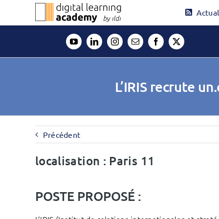
Passer
Actual
au
contenu
L’IRIS recrute un
Précédent
localisation : Paris 11
POSTE PROPOSÉ :