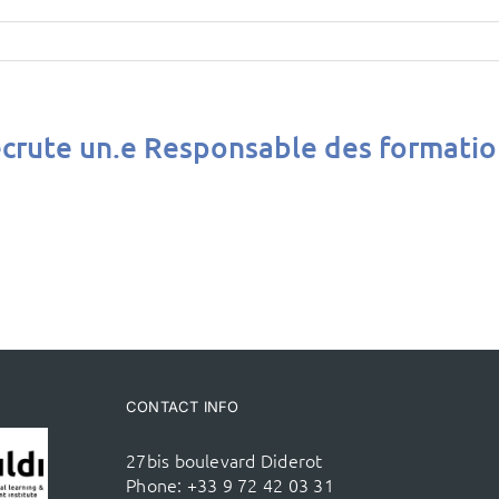
recrute un.e Responsable des formatio
CONTACT INFO
27bis boulevard Diderot
Phone:
+33 9 72 42 03 31