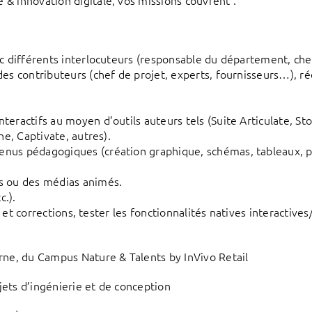
& innovation digitale, vos missions couvrent :
ec différents interlocuteurs (responsable du département, ch
es contributeurs (chef de projet, experts, fournisseurs…), ré
eractifs au moyen d’outils auteurs tels (Suite Articulate, Sto
ne, Captivate, autres).
nus pédagogiques (création graphique, schémas, tableaux, po
s ou des médias animés.
c.).
ur et corrections, tester les fonctionnalités natives interactive
rne, du Campus Nature & Talents by InVivo Retail
ojets d’ingénierie et de conception