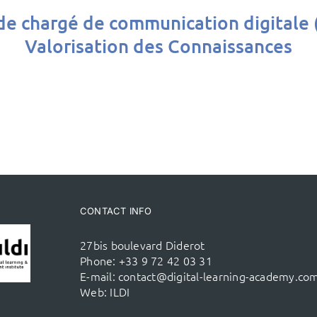
 de chargé de communication digitale
Valorisation des Connaissances
CONTACT INFO
27bis boulevard Diderot
Phone:
+33 9 72 42 03 31
E-mail:
contact@digital-learning-academy.co
Web:
ILDI