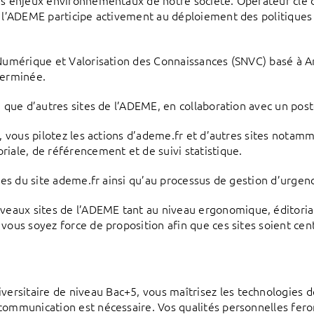
es enjeux environnementaux de notre société. Opérateur clé d
, l’ADEME participe activement au déploiement des politique
 Numérique et Valorisation des Connaissances (SNVC) basé à A
terminée.
 que d’autres sites de l’ADEME, en collaboration avec un poste
e, vous pilotez les actions d’ademe.fr et d’autres sites nota
iale, de référencement et de suivi statistique.
ues du site ademe.fr ainsi qu’au processus de gestion d’urgenc
aux sites de l’ADEME tant au niveau ergonomique, éditorial 
ous soyez force de proposition afin que ces sites soient centr
rsitaire de niveau Bac+5, vous maîtrisez les technologies d
ommunication est nécessaire. Vos qualités personnelles feron