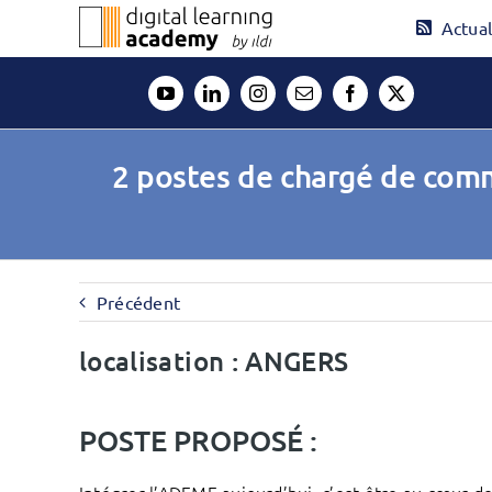
Passer
Actual
au
contenu
2 postes de chargé de comm
Précédent
localisation : ANGERS
POSTE PROPOSÉ :