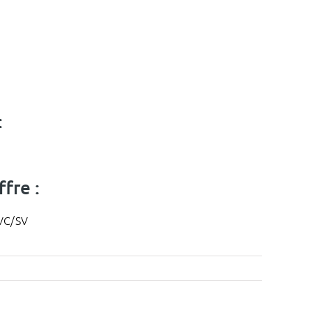
:
fre :
NVC/SV