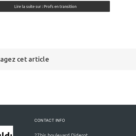
Lire la suite sur : Profs en transition
agez cet article
CONTACT INFO
27bis boulevard Diderot