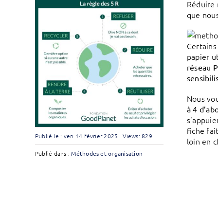
Réduire 
que nous
Certains
papier u
réseau P
sensibil
Nous vou
à 4 d’ab
s’appuien
fiche fa
Publié le : ven 14 février 2025
Views: 829
loin en c
Publié dans :
Méthodes et organisation