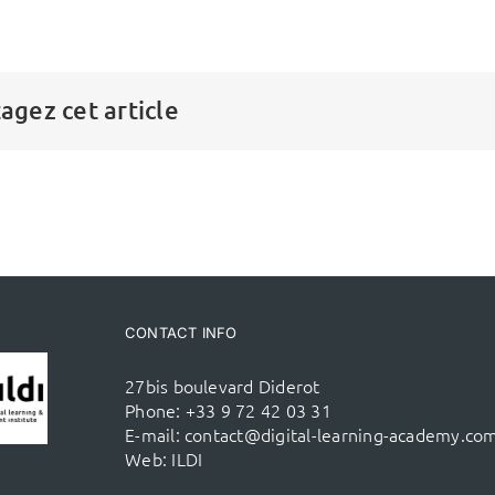
agez cet article
CONTACT INFO
27bis boulevard Diderot
Phone:
+33 9 72 42 03 31
E-mail:
contact@digital-learning-academy.co
Web:
ILDI