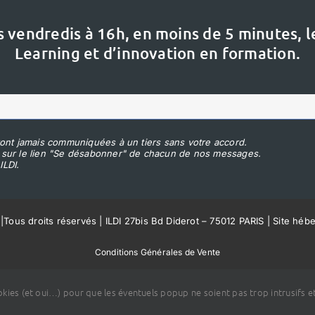
s vendredis à 16h,
en moins de 5 minutes, 
Learning et d’innovation en formation.
ont jamais communiquées à un tiers sans votre accord.
 sur le lien "Se désabonner" de chacun de nos messages.
ILDI.
|
Tous droits réservés | ILDI 27bis Bd Diderot – 75012 PARIS | Site héb
Conditions Générales de Vente
ookies (et oui…) pour que les éventuels popup ne soient pas trop intrusifs et