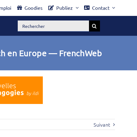
mploi
Goodies
Publiez
Contact
Rechercher:
tech en Europe — FrenchWeb
Suivant