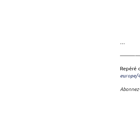
…
———
Repéré 
europe/
Abonnez-