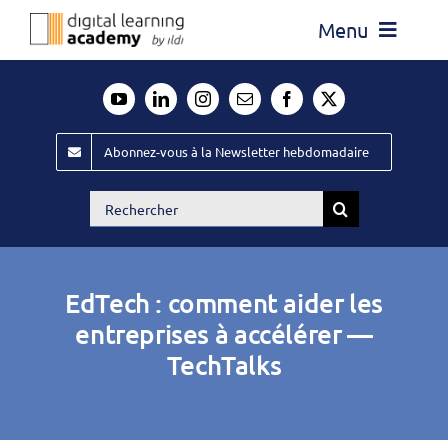
Passer
Menu
au
contenu
Actualité
Média
Abonnez-vous à la Newsletter hebdomadaire
Évènements ILDI
Rechercher:
Offres d’emploi
Goodies
EdTech : comment aider les
Publiez
entreprises à accélérer —
TechTalks
Contact