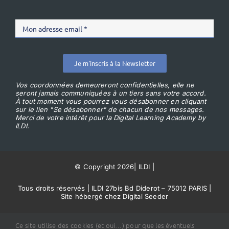
Je m'inscris à la Newsletter
Vos coordonnées demeureront confidentielles, elle ne
seront jamais communiquées à un tiers sans votre accord.
À tout moment vous pourrez vous désabonner en cliquant
sur le lien "Se désabonner" de chacun de nos messages.
Merci de votre intérêt pour la Digital Learning Academy by
ILDI.
© Copyright 2026
|
ILDI
|
Tous droits réservés | ILDI 27bis Bd Diderot – 75012 PARIS |
Site hébergé chez Digital Seeder
Conditions Générales de Vente
Ce site utilise des cookies (et oui…) pour que les éventuels