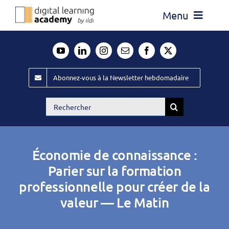
Passer
Menu
au
contenu
Actualité
Média
Abonnez-vous à la Newsletter hebdomadaire
Évènements ILDI
Rechercher:
Offres d’emploi
Goodies
Économie de connaissance :
Publiez
Parier sur la formation
professionnelle pour créer de la
Contact
valeur — Le Matin