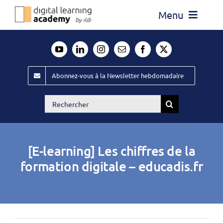
Passer
Menu
au
contenu
Actualité
Média
Abonnez-vous à la Newsletter hebdomadaire
Évènements ILDI
Rechercher:
Offres d’emploi
Goodies
[E-learning] Les chiffres de la
Publiez
formation digitale – educadis.fr
Contact