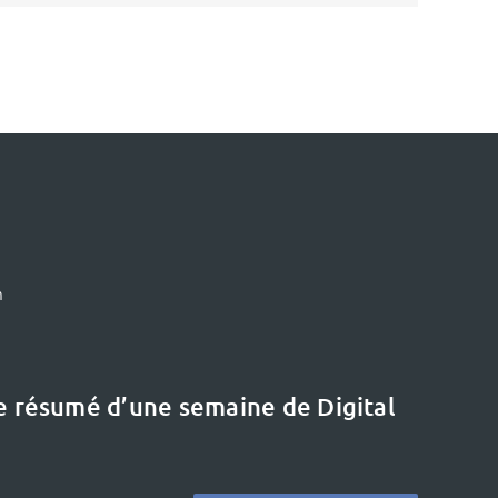
m
le résumé d’une semaine de Digital
Le dernier dossier
Etat de l’art :