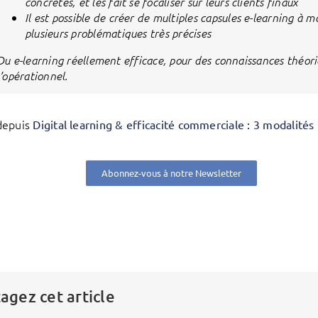
concrètes, et les fait se focaliser sur leurs clients finaux
Il est possible de créer de multiples capsules e-learning à
plusieurs problématiques très précises
Du e-learning réellement efficace, pour des connaissances théor
l’opérationnel.
depuis
Digital learning & efficacité commerciale : 3 modalité
Abonnez-vous à notre Newsletter
agez cet article