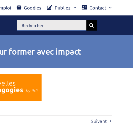
mploi
Goodies
Publiez
Contact
Rechercher:
our former avec impact
Suivant