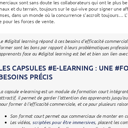
erciaux sont sans doute les collaborateurs qui ont le plus b
inaux et du terrain, toujours sur le qui-vive pour signer une a
enses, dans un monde où la concurrence s’accroît toujours… L’
e pour les forces de vente.
Le #digital learning répond à ces besoins d’efficacité commercial
former sont les bons par rapport à leurs problématiques professi
apprenants face au #digital learning est bel et bien son lien ave
LES CAPSULES #E-LEARNING : UNE #
BESOINS PRÉCIS
La capsule e-learning est un module de formation court intégran
attractif, il permet de garder l’attention des apprenants jusqu’au 
pour former à l’efficacité commerciale, et ce pour plusieurs raison
Son format court permet aux commerciaux de monter en 
Les vidéos,
scriptées pour être immersives
, placent les co