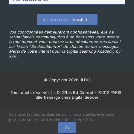
Je m'inscris à la Newsletter
Vos coordonnées demeureront confidentielles, elle ne
seront jamais communiquées à un tiers sans votre accord.
À tout moment vous pourrez vous désabonner en cliquant
sur le lien "Se désabonner" de chacun de nos messages.
Merci de votre intérêt pour la Digital Learning Academy by
ILDI.
© Copyright 2026
|
ILDI
|
Tous droits réservés | ILDI 27bis Bd Diderot – 75012 PARIS |
Site hébergé chez Digital Seeder
Conditions Générales de Vente
Ce site utilise des cookies (et oui…) pour que les éventuels
popup ne soient pas trop intrusifs et répétitifs.
Ok