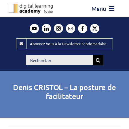
Passer
Menu
au
contenu
Actualité
Média
Abonnez-vous à la Newsletter hebdomadaire
Évènements ILDI
Rechercher:
Offres d’emploi
Goodies
Denis CRISTOL – La posture de
Publiez
facilitateur
Contact