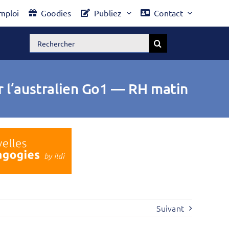
mploi
Goodies
Publiez
Contact
Rechercher:
r l’australien Go1 — RH matin
Suivant