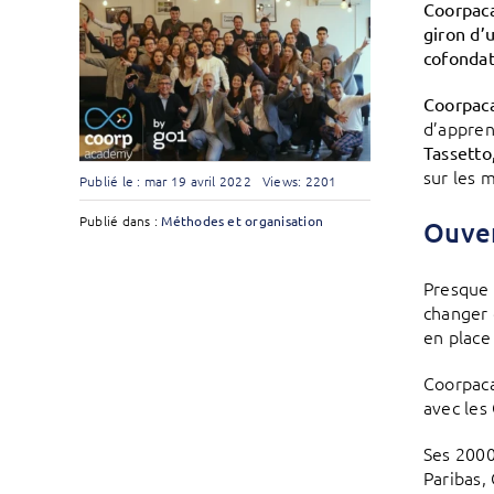
Coorpaca
giron d’
cofonda
Coorpac
d’appren
Tassetto
sur les 
Publié le : mar 19 avril 2022
Views: 2201
Publié dans :
Méthodes et organisation
Ouver
Presque 
changer 
en place
Coorpaca
avec les
Ses 2000
Paribas,