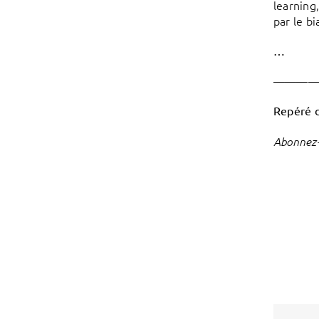
learning
par le b
…
———
Repéré 
Abonnez-