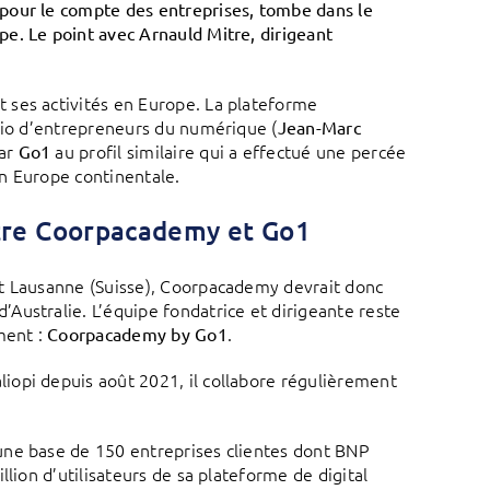
pour le compte des entreprises, tombe dans le
e. Le point avec Arnauld Mitre, dirigeant
 ses activités en Europe. La plateforme
trio d’entrepreneurs du numérique (
Jean-Marc
par
au profil similaire qui a effectué une percée
Go1
n Europe continentale.
tre Coorpacademy et Go1
et Lausanne (Suisse), Coorpacademy devrait donc
Australie. L’équipe fondatrice et dirigeante reste
ment :
.
Coorpacademy by Go1
iopi depuis août 2021, il collabore régulièrement
une base de 150 entreprises clientes dont BNP
lion d’utilisateurs de sa plateforme de digital