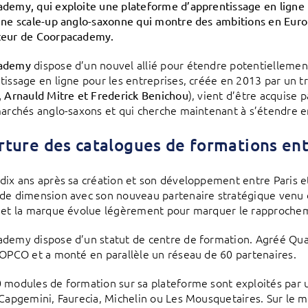
demy, qui exploite une plateforme d’apprentissage en ligne 
une scale-up anglo-saxonne qui montre des ambitions en Europ
teur de Coorpacademy.
dispose d’un nouvel allié pour étendre potentiellement
ademy
tissage en ligne pour les entreprises, créée en 2013 par un 
), vient d’être acquise 
, Arnauld Mitre et Frederick Benichou
marchés anglo-saxons et qui cherche maintenant à s’étendre e
ture des catalogues de formations en
dix ans après sa création et son développement entre Paris 
de dimension avec son nouveau partenaire stratégique venu d’
 et la marque évolue légèrement pour marquer le rapproche
demy dispose d’un statut de centre de formation. Agréé Qual
 OPCO et a monté en parallèle un réseau de 60 partenaires.
 modules de formation sur sa plateforme sont exploités par 
 Capgemini, Faurecia, Michelin ou Les Mousquetaires. Sur le mil