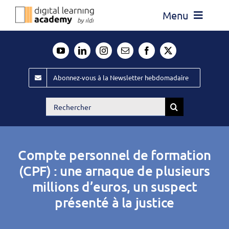
Passer
Menu
au
contenu
Actualité
Média
Abonnez-vous à la Newsletter hebdomadaire
Évènements ILDI
Rechercher:
Offres d’emploi
Goodies
Compte personnel de formation
Publiez
(CPF) : une arnaque de plusieurs
millions d’euros, un suspect
Contact
présenté à la justice