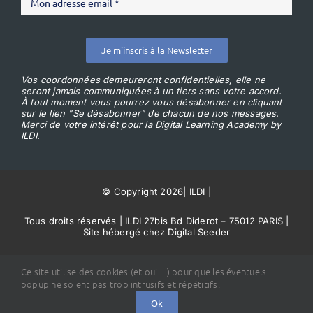
Je m'inscris à la Newsletter
Vos coordonnées demeureront confidentielles, elle ne
seront jamais communiquées à un tiers sans votre accord.
À tout moment vous pourrez vous désabonner en cliquant
sur le lien "Se désabonner" de chacun de nos messages.
Merci de votre intérêt pour la Digital Learning Academy by
ILDI.
© Copyright 2026
|
ILDI
|
Tous droits réservés | ILDI 27bis Bd Diderot – 75012 PARIS |
Site hébergé chez Digital Seeder
Conditions Générales de Vente
Ce site utilise des cookies (et oui…) pour que les éventuels
popup ne soient pas trop intrusifs et répétitifs.
Ok