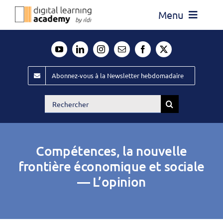
Passer
Menu
au
contenu
Actualité
Média
Abonnez-vous à la Newsletter hebdomadaire
Évènements ILDI
Rechercher:
Offres d’emploi
Goodies
Compétences, la nouvelle
Publiez
frontière économique et sociale
— L’opinion
Contact