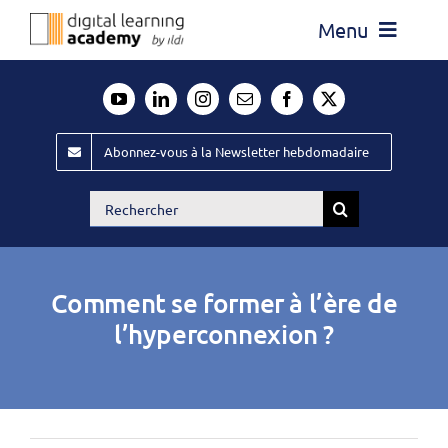
Passer
Menu
au
contenu
Actualité
Média
Abonnez-vous à la Newsletter hebdomadaire
Évènements ILDI
Rechercher:
Offres d’emploi
Goodies
Comment se former à l’ère de
Publiez
l’hyperconnexion ?
Contact