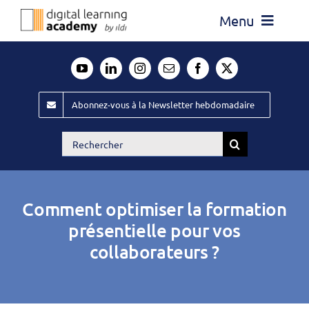
Passer
Menu
au
contenu
Actualité
Média
Abonnez-vous à la Newsletter hebdomadaire
Évènements ILDI
Rechercher:
Offres d’emploi
Goodies
Comment optimiser la formation
Publiez
présentielle pour vos
collaborateurs ?
Contact