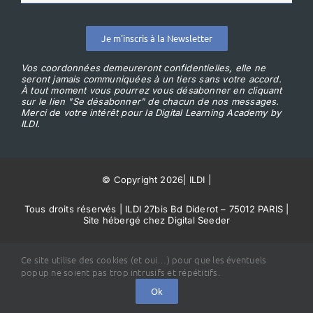
Je m'inscris à la Newsletter
Vos coordonnées demeureront confidentielles, elle ne
seront jamais communiquées à un tiers sans votre accord.
À tout moment vous pourrez vous désabonner en cliquant
sur le lien "Se désabonner" de chacun de nos messages.
Merci de votre intérêt pour la Digital Learning Academy by
ILDI.
© Copyright 2026
|
ILDI
|
Tous droits réservés | ILDI 27bis Bd Diderot – 75012 PARIS |
Site hébergé chez Digital Seeder
Conditions Générales de Vente
Ce site utilise des cookies (et oui…) pour que les éventuels
popup ne soient pas trop intrusifs et répétitifs.
Ok