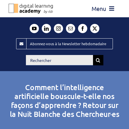
Passer
Menu
au
contenu
Actualité
Média
Abonnez-vous à la Newsletter hebdomadaire
Évènements ILDI
Rechercher:
Offres d’emploi
Goodies
Comment l’intelligence
Publiez
artificielle bouscule-t-elle nos
façons d’apprendre ? Retour sur
Contact
la Nuit Blanche des Chercheur·es