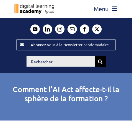
Passer
Menu
au
contenu
Actualité
Média
Abonnez-vous à la Newsletter hebdomadaire
Évènements ILDI
Rechercher:
Offres d’emploi
Goodies
Comment l’AI Act affecte-t-il la
Publiez
sphère de la formation ?
Contact