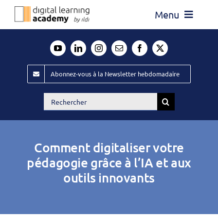
Passer
Menu
au
contenu
Actualité
Média
Abonnez-vous à la Newsletter hebdomadaire
Évènements ILDI
Rechercher:
Offres d’emploi
Goodies
Comment digitaliser votre
Publiez
pédagogie grâce à l’IA et aux
outils innovants
Contact