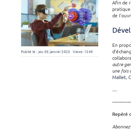
Afin de 
pratique
de l’ouv
Dével
En propo
d’échang
Publié le : jeu 05 janvier 2023
Views: 1249
collabora
autre gen
une fois 
, 
Mallet
…
———
Repéré 
Abonnez-