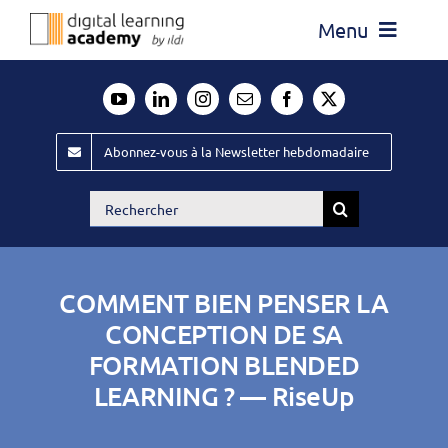
Passer
Menu
au
contenu
Actualité
Média
Abonnez-vous à la Newsletter hebdomadaire
Évènements ILDI
Rechercher:
Offres d’emploi
Goodies
COMMENT BIEN PENSER LA
Publiez
CONCEPTION DE SA
FORMATION BLENDED
Contact
LEARNING ? — RiseUp