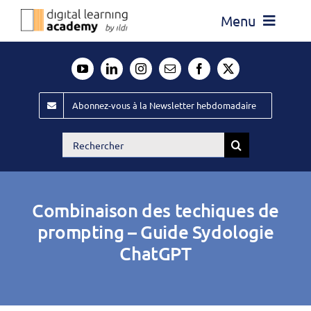
Passer
Menu
au
contenu
Actualité
Média
Abonnez-vous à la Newsletter hebdomadaire
Évènements ILDI
Rechercher:
Offres d’emploi
Goodies
Combinaison des techiques de
Publiez
prompting – Guide Sydologie
ChatGPT
Contact