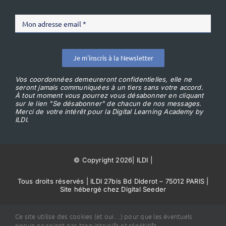
Je m'inscris à la Newsletter
Vos coordonnées demeureront confidentielles, elle ne
seront jamais communiquées à un tiers sans votre accord.
À tout moment vous pourrez vous désabonner en cliquant
sur le lien "Se désabonner" de chacun de nos messages.
Merci de votre intérêt pour la Digital Learning Academy by
ILDI.
© Copyright 2026
|
ILDI
|
Tous droits réservés | ILDI 27bis Bd Diderot – 75012 PARIS |
Site hébergé chez Digital Seeder
Conditions Générales de Vente
Ce site utilise des cookies (et oui…) pour que les éventuels
popup ne soient pas trop intrusifs et répétitifs.