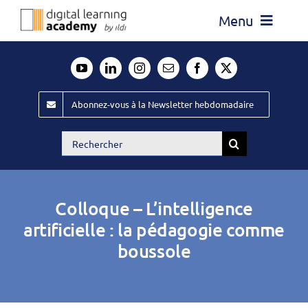
Passer
Menu
au
contenu
Actualité
Média
Abonnez-vous à la Newsletter hebdomadaire
Évènements ILDI
Rechercher:
Offres d’emploi
Goodies
Colloque – L’intelligence
Publiez
artificielle : la pédagogie comme
boussole
Contact